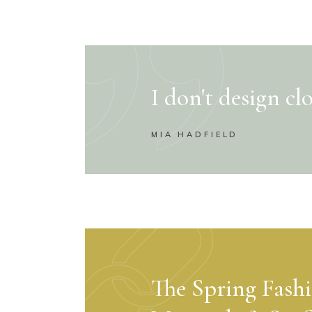
I don't design cl
MIA HADFIELD
The Spring Fash