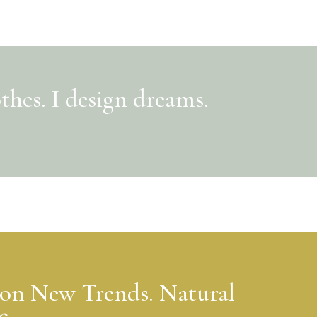
othes. I design dreams.
ion New Trends. Natural