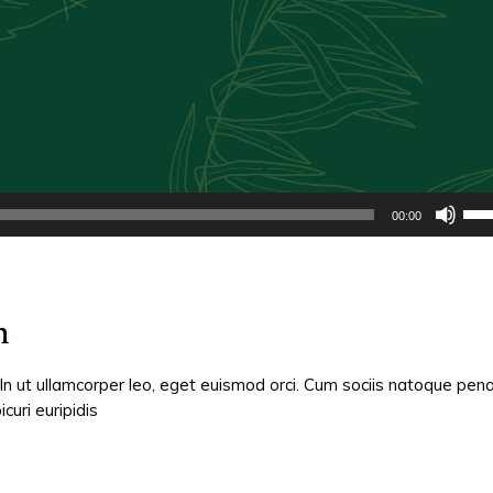
Util
00:00
las
tecl
de
flec
n
arri
par
aum
 In ut ullamcorper leo, eget euismod orci. Cum sociis natoque pen
o
curi euripidis
dism
el
vol